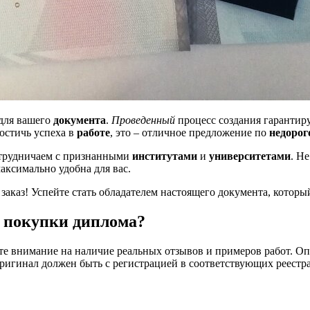
для вашего
документа
.
Проведенный
процесс создания гарантиру
достичь успеха в
работе
, это – отличное предложение по
недорог
отрудничаем с признанными
институтами
и
университетами
. Н
аксимально удобна для вас.
 заказ! Успейте стать обладателем настоящего документа, которы
я покупки диплома?
е внимание на наличие реальных отзывов и примеров работ. Оп
оригинал должен быть с регистрацией в соответствующих реестра