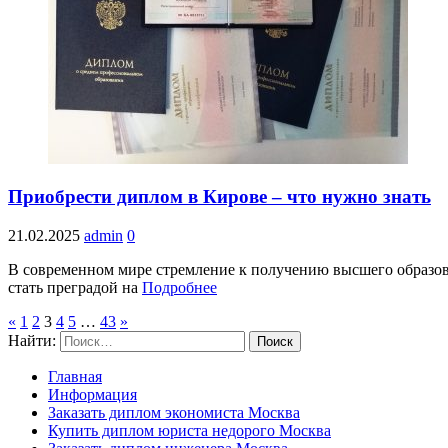
Приобрести диплом в Кирове – что нужно знать
21.02.2025
admin
0
В современном мире стремление к получению высшего образова
стать преградой на
Подробнее
«
1
2
3
4
5
…
43
»
Найти:
Главная
Информация
Заказать диплом экономиста Москва
Купить диплом юриста недорого Москва