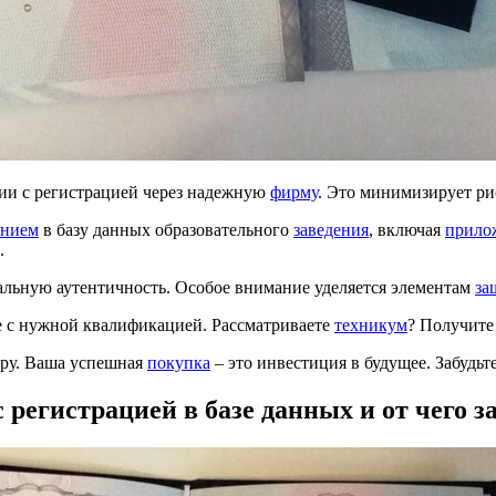
ии с регистрацией через надежную
фирму
. Это минимизирует ри
ением
в базу данных образовательного
заведения
, включая
прило
.
альную аутентичность. Особое внимание уделяется элементам
за
е с нужной квалификацией. Рассматриваете
техникум
? Получит
еру. Ваша успешная
покупка
– это инвестиция в будущее. Забудь
 регистрацией в базе данных и от чего з