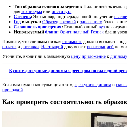
Тип образовательного заведения:
Подлинный экземпля
для
техникума
или
института
.
Степень
:
Экземпляр, подтверждающий получение
высше
Год
выпуска:
Образец
готовый
с
занесением
более ранне
Сложность
проведения
:
Если выбранный
вуз
не сотрудн
Используемый
бланк
:
Оригинальный
Гознак
бланк увел
Помните, что слишком низкая
стоимость
должна вызывать подо
оплаты
и
доставки
.
Настоящий
документ с
регистрацией
не мо
Уточните, входит ли в заявленную
цену
приложение
к
диплом
Купите доступные дипломы с реестром по выгодной цен
Если вам нужна консультация о том,
где купить диплом
и
сколь
проводкой
.
Как проверить состоятельность образо