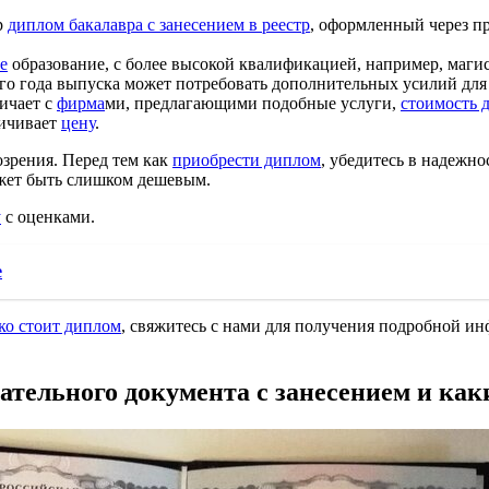
р
диплом бакалавра с занесением в реестр
, оформленный через 
е
образование, с более высокой квалификацией, например, магис
го года выпуска может потребовать дополнительных усилий для 
ичает с
фирма
ми, предлагающими подобные услуги,
стоимость 
ичивает
цену
.
зрения. Перед тем как
приобрести диплом
, убедитесь в надежн
жет быть слишком дешевым.
у
с оценками.
е
ко стоит диплом
, свяжитесь с нами для получения подробной и
вательного документа с занесением и ка