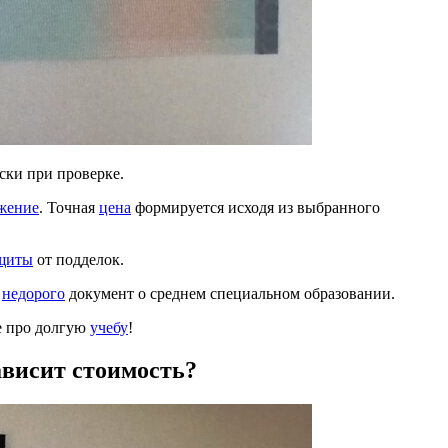
ски при проверке.
жение
. Точная
цена
формируется исходя из выбранного
щиты
от подделок.
е
недорого
документ о среднем специальном образовании.
те про долгую
учебу
!
ависит стоимость?