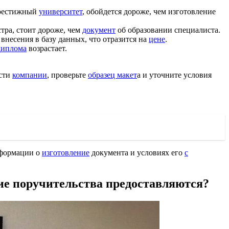
престижный
университет
, обойдется дороже, чем изготовление
тра, стоит дороже, чем
документ
об образовании специалиста.
внесения в базу данных, что отразится на
цене
.
диплома
возрастает.
ости
компании
, проверьте
образец макет
а и уточните условия
нформации о
изготовление
документа и условиях его
с
кие поручительства предоставляются?