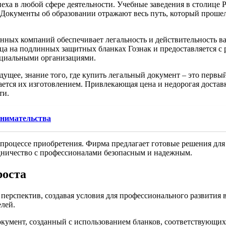
ха в любой сфере деятельности. Учебные заведения в столице Р
 Документы об образовании отражают весь путь, который прошел
нных компаний обеспечивает легальность и действительность в
зца на подлинных защитных бланках Гознак и предоставляется с 
ициальными организациями.
дущее, знание того, где купить легальный документ – это первый
ается их изготовлением. Привлекающая цена и недорогая доставк
ти.
инимательства
е о процессе приобретения. Фирма предлагает готовые решения дл
удничество с профессионалами безопасным и надежным.
роста
перспектив, создавая условия для профессионального развития 
лей.
кумент, созданный с использованием бланков, соответствующи