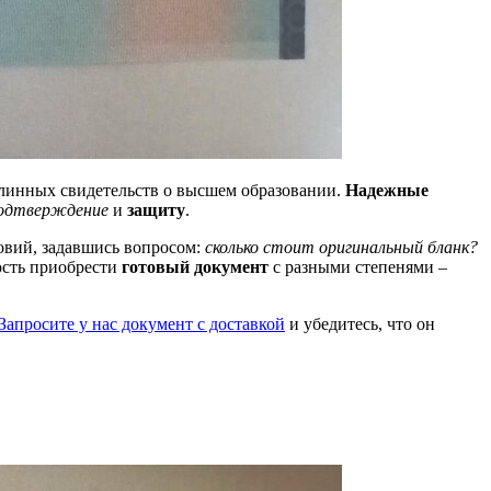
линных свидетельств о высшем образовании.
Надежные
одтверждение
и
защиту
.
овий, задавшись вопросом:
сколько стоит оригинальный бланк?
ость приобрести
готовый документ
с разными степенями –
Запросите у нас документ с доставкой
и убедитесь, что он