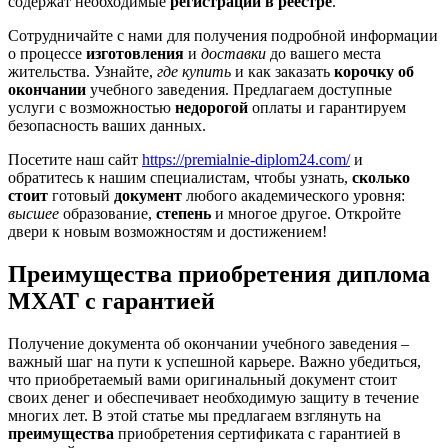
содержат необходимые
регистрации в реестре
.
Сотрудничайте с нами для получения подробной информации
о процессе
изготовления
и
доставки
до вашего места
жительства. Узнайте,
где купить
и как заказать
корочку об
окончании
учебного заведения. Предлагаем доступные
услуги с возможностью
недорогой
оплаты и гарантируем
безопасность ваших данных.
Посетите наш сайт
https://premialnie-diplom24.com/
и
обратитесь к нашим специалистам, чтобы узнать,
сколько
стоит
готовый
документ
любого академического уровня:
высшее
образование,
степень
и многое другое. Откройте
двери к новым возможностям и достижением!
Преимущества приобретения диплома
МХАТ с гарантией
Получение документа об окончании учебного заведения –
важный шаг на пути к успешной карьере. Важно убедиться,
что приобретаемый вами оригинальный документ стоит
своих денег и обеспечивает необходимую защиту в течение
многих лет. В этой статье мы предлагаем взглянуть на
преимущества
приобретения сертификата с гарантией в