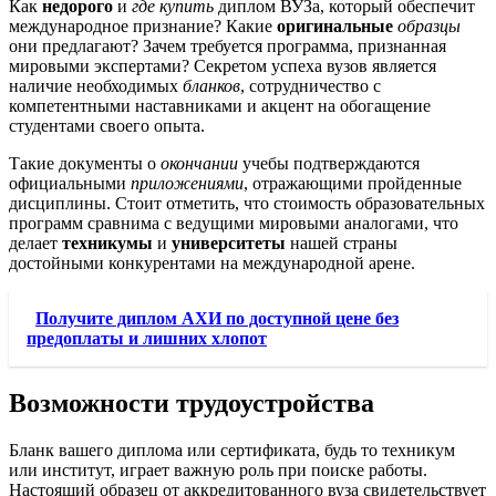
Как
недорого
и
где купить
диплом ВУЗа, который обеспечит
международное признание? Какие
оригинальные
образцы
они предлагают? Зачем требуется программа, признанная
мировыми экспертами? Секретом успеха вузов является
наличие необходимых
бланков
, сотрудничество с
компетентными наставниками и акцент на обогащение
студентами своего опыта.
Такие документы о
окончании
учебы подтверждаются
официальными
приложениями
, отражающими пройденные
дисциплины. Стоит отметить, что стоимость образовательных
программ сравнима с ведущими мировыми аналогами, что
делает
техникумы
и
университеты
нашей страны
достойными конкурентами на международной арене.
Получите диплом АХИ по доступной цене без
предоплаты и лишних хлопот
Возможности трудоустройства
Бланк вашего диплома или сертификата, будь то техникум
или институт, играет важную роль при поиске работы.
Настоящий образец от аккредитованного вуза свидетельствует