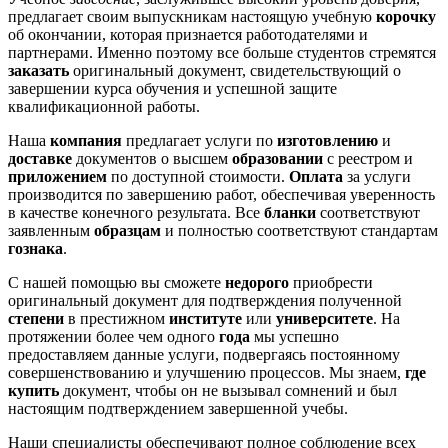
предлагает своим выпускникам настоящую учебную
корочку
об окончании, которая признается работодателями и
партнерами. Именно поэтому все больше студентов стремятся
заказать
оригинальный документ, свидетельствующий о
завершении курса обучения и успешной защите
квалификационной работы.
Наша
компания
предлагает услуги по
изготовлению
и
доставке
документов о высшем
образовании
с реестром и
приложением
по доступной стоимости.
Оплата
за услуги
производится по завершению работ, обеспечивая уверенность
в качестве конечного результата. Все
бланки
соответствуют
заявленным
образцам
и полностью соответствуют стандартам
гознака
.
С нашей помощью вы сможете
недорого
приобрести
оригинальный документ для подтверждения полученной
степени
в престижном
институте
или
университете
. На
протяжении более чем одного
года
мы успешно
предоставляем данные услуги, подвергаясь постоянному
совершенствованию и улучшению процессов. Мы знаем,
где
купить
документ, чтобы он не вызывал сомнений и был
настоящим подтверждением завершенной учебы.
Наши специалисты обеспечивают полное соблюдение всех