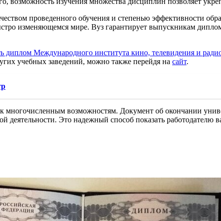
го, возможность изучения множества дисциплин позволяет укреп
ачеством проведенного обучения и степенью эффективности обр
стро изменяющемся мире. Вуз гарантирует выпускникам диплом
ь диплом Международного института кино, телевидения и ради
других учебных заведений, можно также перейдя на
сайт
.
тр
 к многочисленным возможностям. Документ об окончании унив
ной деятельности. Это надежный способ показать работодателю 