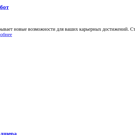
абот
рывает новые возможности для ваших карьерных достижений. Ст
обнее
ьдшера