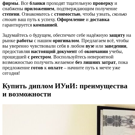
фирмы
. Все
бланки
проходят тщательную
проверку
и
снабжены
приложением
, подтверждающим получение
степени
. Ознакомьтесь с
стоимостью
, чтобы узнать,
сколько
стоит
ваш путь к успеху.
Оформление
и
доставка
гарантируется
компанией
.
Задумайтесь о будущем, обеспечьте себе надёжную
защиту
на
рынке
работы
с нашим
оригиналом
. Предлагаем всё, чтобы
вы уверенно чувствовали себя в любом
вузе
или
заведении
,
предоставляя
настоящий
документ
об
окончании
учебы,
прошедшей
с реестром
. Воспользуйтесь невероятной
возможностью получить желаемое
без лишних затрат
, пока
предложение
готов
к
оплате
– начните путь к мечте уже
сегодня!
Купить диплом ИУиИ: преимущества
и возможности