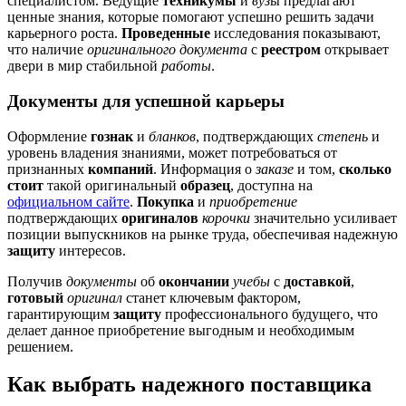
специалистом. Ведущие
техникумы
и
вуз
ы предлагают
ценные знания, которые помогают успешно решить задачи
карьерного роста.
Проведенные
исследования показывают,
что наличие
оригинального документа
с
реестром
открывает
двери в мир стабильной
работы
.
Документы для успешной карьеры
Оформление
гознак
и
бланков
, подтверждающих
степень
и
уровень владения знаниями, может потребоваться от
признанных
компаний
. Информация о
заказе
и том,
сколько
стоит
такой оригинальный
образец
, доступна на
официальном сайте
.
Покупка
и
приобретение
подтверждающих
оригиналов
корочки
значительно усиливает
позиции выпускников на рынке труда, обеспечивая надежную
защиту
интересов.
Получив
документы
об
окончании
учебы
с
доставкой
,
готовый
оригинал
станет ключевым фактором,
гарантирующим
защиту
профессионального будущего, что
делает данное приобретение выгодным и необходимым
решением.
Как выбрать надежного поставщика