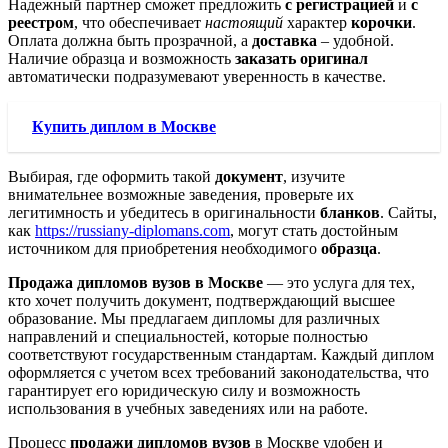
Надежный партнер сможет предложить
с регистрацией
и
с
реестром
, что обеспечивает
настоящий
характер
корочки
.
Оплата должна быть прозрачной, а
доставка
– удобной.
Наличие образца и возможность
заказать
оригинал
автоматически подразумевают уверенность в качестве.
Купить диплом в Москве
Выбирая, где оформить такой
документ
, изучите
внимательнее возможные заведения, проверьте их
легитимность и убедитесь в оригинальности
бланков
. Сайты,
как
https://russiany-diplomans.com
, могут стать достойным
источником для приобретения необходимого
образца
.
Продажа дипломов вузов в Москве
— это услуга для тех,
кто хочет получить документ, подтверждающий высшее
образование. Мы предлагаем дипломы для различных
направлений и специальностей, которые полностью
соответствуют государственным стандартам. Каждый диплом
оформляется с учетом всех требований законодательства, что
гарантирует его юридическую силу и возможность
использования в учебных заведениях или на работе.
Процесс
продажи дипломов вузов
в Москве удобен и