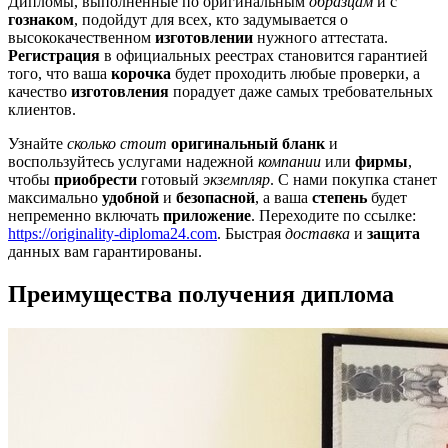
Дипломы, выполненные по оригинальным
образцам
и с
гознаком
, подойдут для всех, кто задумывается о
высококачественном
изготовлении
нужного аттестата.
Регистрация
в официальных реестрах становится гарантией
того, что ваша
корочка
будет проходить любые проверки, а
качество
изготовления
порадует даже самых требовательных
клиентов.
Узнайте
сколько стоит
оригинальный
бланк
и
воспользуйтесь услугами надежной
компании
или
фирмы
,
чтобы
приобрести
готовый
экземпляр
. С нами покупка станет
максимально
удобной
и
безопасной
, а ваша
степень
будет
непременно включать
приложение
. Переходите по ссылке:
https://originality-diploma24.com
. Быстрая
доставка
и
защита
данных вам гарантированы.
Преимущества получения диплома