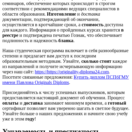
семинаров, обеспечение которых происходит в строгом
соответствии с рекомендациями ведущих специалистов в
области образования.
Изготовление
и
доставка
документации, подтверждающей об окончании,
осуществляется в кротчайшие сроки, а
стоимость
доступна
для каждого. Информация о пройденных курсах хранится
в
реестре
и подтверждена печатью Гознак, что обеспечивает
подлинность и надежность
бланка
.
Наша студенческая программа включает в себя разнообразные
степени и предлагает вам доступ к последним
образовательным методикам. Узнайте,
сколько стоит
каждое
из направлений и получите исчерпывающую информацию
через наш сайт:
https://https://originality-diploma24.com
.
Посетите связанные предложения:
Купить диплом ПСПбГМУ
имени Павлова Originals Diploms
.
Присоединяйтесь к числу успешных выпускников, которым
предоставляется настоящий документ об обучении. Процесс
оплаты
и
доставка
занимают минимум времени, а
готовый
сертификат позволяет вам уверенно шагать в светлое будущее.
Узнайте больше о наших предложениях и начните свою учебу
уже в этом
году
!
Узнаваемость и престижность