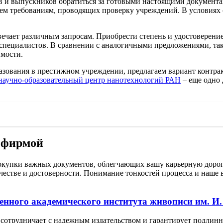
 и выпускников обратиться за готовыми настоящими документам
ем требованиям, проводящих проверку учреждений. В условиях 
твечает различным запросам. Приобрести степень и удостоверен
специалистов. В сравнении с аналогичными предложениями, так
мости.
бразования в престижном учреждении, предлагаем вариант конт
 научно-образовательный центр нанотехнологий РАН
– еще одно 
 фирмой
купки важных документов, облегчающих вашу карьерную дорогу
честве и достоверности. Понимание тонкостей процесса и наше 
енного академического института живописи им. И.
сотрудничает с надежным издательством и гарантирует подлинн