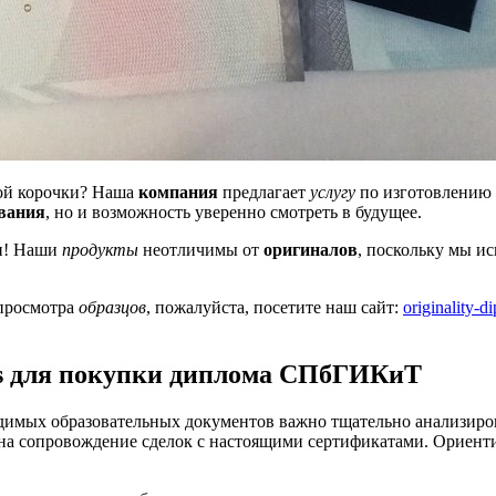
тной корочки? Наша
компания
предлагает
услугу
по изготовлению
вания
, но и возможность уверенно смотреть в будущее.
ии! Наши
продукты
неотличимы от
оригиналов
, поскольку мы и
 просмотра
образцов
, пожалуйста, посетите наш сайт:
originality-
oms для покупки диплома СПбГИКиТ
димых образовательных документов важно тщательно анализиро
 на сопровождение сделок с настоящими сертификатами. Ориент