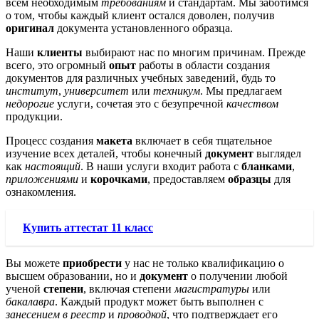
всем необходимым
требованиям
и стандартам. Мы заботимся
о том, чтобы каждый клиент остался доволен, получив
оригинал
документа установленного образца.
Наши
клиенты
выбирают нас по многим причинам. Прежде
всего, это огромный
опыт
работы в области создания
документов для различных учебных заведений, будь то
институт
,
университет
или
техникум
. Мы предлагаем
недорогие
услуги, сочетая это с безупречной
качеством
продукции.
Процесс создания
макета
включает в себя тщательное
изучение всех деталей, чтобы конечный
документ
выглядел
как
настоящий
. В наши услуги входит работа с
бланками
,
приложениями
и
корочками
, предоставляем
образцы
для
ознакомления.
Купить аттестат 11 класс
Вы можете
приобрести
у нас не только квалификацию о
высшем образовании, но и
документ
о получении любой
ученой
степени
, включая степени
магистратуры
или
бакалавра
. Каждый продукт может быть выполнен с
занесением в реестр
и
проводкой
, что подтверждает его