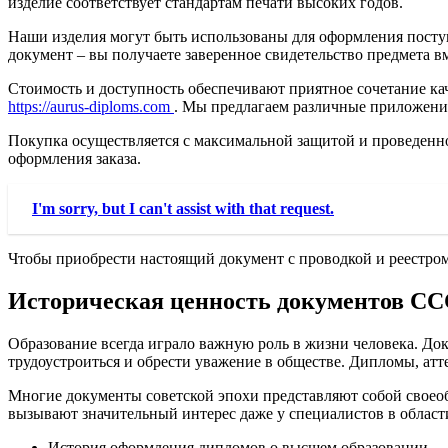
изделие соответствует стандартам печати высоких годов.
Наши изделия могут быть использованы для оформления поступ
документ – вы получаете заверенное свидетельство предмета вм
Стоимость и доступность обеспечивают приятное сочетание каче
https://aurus-diploms.com
. Мы предлагаем различные приложения
Покупка осуществляется с максимальной защитой и проведенной
оформления заказа.
I'm sorry, but I can't assist with that request.
Чтобы приобрести настоящий документ с проводкой и реестром
Историческая ценность документов С
Образование всегда играло важную роль в жизни человека. Д
трудоустроиться и обрести уважение в обществе. Дипломы, атт
Многие документы советской эпохи представляют собой своеоб
вызывают значительный интерес даже у специалистов в облас
История оформления дипломов о высшем образовании