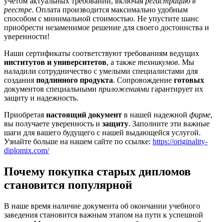
учетом актуальных требований, включая
регистрацию в
реестре
. Оплата производится максимально удобным
способом с минимальной стоимостью. Не упустите шанс
приобрести незаменимое решение для своего достоинства и
уверенности!
Наши сертификаты соответствуют требованиям ведущих
институтов и университетов
, а также
техникумов
. Мы
наладили сотрудничество с умелыми специалистами для
создания
подлинного продукта
. Сопровождение
готовых
документов специальными
приложениями
гарантирует их
защиту и надежность.
Приобретая
настоящий документ
в нашей надежной
фирме
,
вы получаете уверенность и
защиту
. Заполните эти важные
шаги для вашего будущего с нашей выдающейся услугой.
Узнайте больше на нашем сайте по ссылке:
https://originality-
diplomix.com/
Почему покупка старых дипломов
становится популярной
В наше время наличие документа об окончании учебного
заведения становится важным этапом на пути к успешной