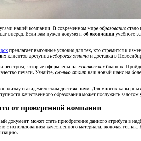
лугами нашей компании. В современном мире
образование
стало 
 шаг вперед. Если вам нужен документ
об окончании
учебного за
ирск
предлагает выгодные условия для тех, кто стремится к из
ших клиентов доступна
недорогая оплата
и доставка в Новосибир
 и реестром, которые оформлены на
гознаковских
бланках. Пройди
ачество печати. Узнайте,
сколько стоит
ваш новый шанс на боле
ионализму и академическим достижениям. Для многих карьерны
тупности качественного образования может послужить залогом 
нта от проверенной компании
ный документ, может стать приобретение данного атрибута в н
ию с использованием качественного материала, включая гознак
лизацию.