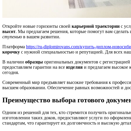
Откройте новые горизонты своей
карьерной траектории
с ус
высот
. Мы предлагаем решения, которые помогут вам сделать
ступенью
в вашем развитии.
Платформа
https://ru-diplomirovans.com/купить-диплом-новосиб
корочку
с нужной специальностью и репутацией. Для всех на
В наличии
образцы
оригинальных документов с регистрацией
предоставляем гарантии на все
изделия
и предлагаем высокое к
сегодня.
Современный мир предъявляет высокие требования к професс
высшем образовании. Обеспечение равных возможностей и дос
Преимущество выбора готового докуме
Одним из решений для тех, кто стремится получить оригиналь
изготовлении таких доков, предоставляют услуги по оформлен
стандартам, что гарантирует их долговечность и высокую дета