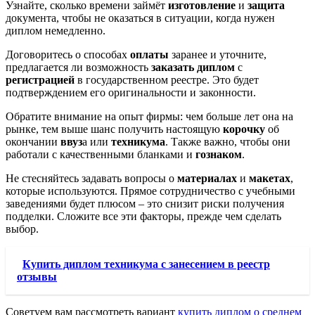
Узнайте, сколько времени займёт
изготовление
и
защита
документа, чтобы не оказаться в ситуации, когда нужен
диплом немедленно.
Договоритесь о способах
оплаты
заранее и уточните,
предлагается ли возможность
заказать диплом
с
регистрацией
в государственном реестре. Это будет
подтверждением его оригинальности и законности.
Обратите внимание на опыт фирмы: чем больше лет она на
рынке, тем выше шанс получить настоящую
корочку
об
окончании
ввуз
а или
техникума
. Также важно, чтобы они
работали с качественными бланками и
гознаком
.
Не стесняйтесь задавать вопросы о
материалах
и
макетах
,
которые используются. Прямое сотрудничество с учебными
заведениями будет плюсом – это снизит риски получения
подделки. Сложите все эти факторы, прежде чем сделать
выбор.
Купить диплом техникума с занесением в реестр
отзывы
Советуем вам рассмотреть вариант
купить диплом о среднем