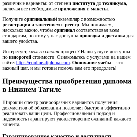
различные варианты: от степени
института
до
техникума
,
включая все необходимые
приложения
и
макеты
.
Получите
оригинальный
экземпляр с возможностью
регистрации
и
занесением
в
реестр
. Мы понимаем,
насколько важно, чтобы
оригинал
соответствовал всем
стандартам, поэтому у нас доступна
проводка
и
доставка
для
вашего удобства.
Интересует,
сколько стоит
процесс? Наши услуги доступны
по
недорогой
стоимости. Ознакомьтесь с услугами на нашем
сайте:
https://eonline-diploma.com
.
Окончание учебы
– это
важный шаг, и мы готовы помочь вам его преодолеть!
Преимущества приобретения диплома
в Нижнем Тагиле
Широкий спектр разнообразных вариантов получения
документов об образовании позволяет быстро и эффективно
реализовать ваши цели. Профессиональный подход и
надежность гарантируют удовлетворение ожиданий каждого
клиента.
Гарантированное качество и доступность