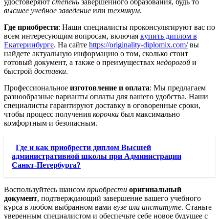
удостоверяют
степень
завершенного образования, будь то
высшее учебное заведение
или
техникум
.
Где приобрести
: Наши специалисты проконсультируют вас по
всем интересующим вопросам, включая
купить диплом в
Екатеринбурге
. На сайте
https://originality-diplomix.com/
вы
найдете актуальную информацию о том, сколько стоит
готовый документ, а также о преимуществах
недорогой
и
быстрой
доставки
.
Профессиональное
изготовление и оплата
: Мы предлагаем
разнообразные варианты оплаты для вашего удобства. Наши
специалисты гарантируют доставку в оговоренные сроки,
чтобы процесс получения
корочки
был максимально
комфортным и безопасным.
Где и как приобрести диплом Высшей
административной школы при Администрации
Санкт-Петербурга?
Воспользуйтесь шансом
приобрести
оригинальный
документ
, подтверждающий завершение вашего учебного
курса в любом выбранном вами
вузе или институте
. Станьте
уверенным специалистом и обеспечьте себе новое будущее с