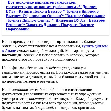
Вот несколько вариантов заголовков,
соответствующих вашим требованиям -* `Диплом
ВУЗа - Купить Легко и Быстро`* `Купить Диплом о
Высшем Образовании Онлайн`* `Высшее Образование
- Купите Диплом Сейчас`* `Дипломы ВУЗов - Быстрое
Решение`* `Заказать Диплом - Получите Высшее
Образование`
Наши преимущества очевидны:
оригинальные
бланки и
образцы
, соответствующие всем требованиям,
купить диплом
в Анапе
сможет каждый желающий. Мы гарантируем
настоящие
,
готовые
к использованию корочки, которые
проходят строгую проверку на подлинность.
Наша
фирма
обеспечивает
недорогую
доставку и
защищённый процесс
оплаты
. При каждом заказе мы уделяем
внимание всем деталям, от выбора бланка с отметкой гознак
до передачи
готового
результата.
Наша
компания
имеет большой опыт в
изготовлении
документов для различных образовательных учреждений:
университетов,
институтов
, техникумов. Каждый
документ
подготавливается с учётом всех требований, чтобы участок
бумаги, называемый
корочкой
, выглядел как оригинал.