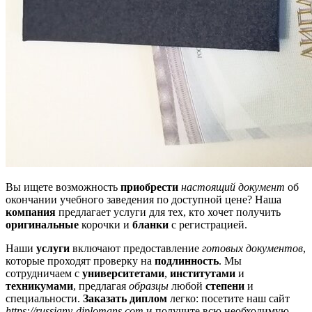
Вы ищете возможность
приобрести
настоящий документ
об
окончании учебного заведения по доступной цене? Наша
компания
предлагает услуги для тех, кто хочет получить
оригинальные
корочки и
бланки
с регистрацией.
Наши
услуги
включают предоставление
готовых документов
,
которые проходят проверку на
подлинность
. Мы
сотрудничаем с
университетами
,
институтами
и
техникумами
, предлагая
образцы
любой
степени
и
специальности.
Заказать диплом
легко: посетите наш сайт
https://russiany-diplomans.com
и получите всю необходимую