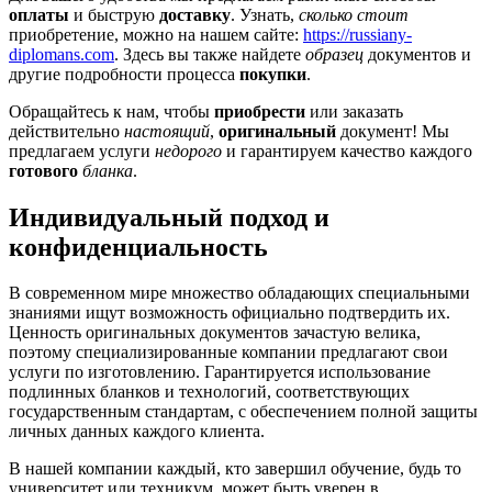
оплаты
и быструю
доставку
. Узнать,
сколько стоит
приобретение, можно на нашем сайте:
https://russiany-
diplomans.com
. Здесь вы также найдете
образец
документов и
другие подробности процесса
покупки
.
Обращайтесь к нам, чтобы
приобрести
или заказать
действительно
настоящий
,
оригинальный
документ! Мы
предлагаем услуги
недорого
и гарантируем качество каждого
готового
бланка
.
Индивидуальный подход и
конфиденциальность
В современном мире множество обладающих специальными
знаниями ищут возможность официально подтвердить их.
Ценность оригинальных документов зачастую велика,
поэтому специализированные компании предлагают свои
услуги по изготовлению. Гарантируется использование
подлинных бланков и технологий, соответствующих
государственным стандартам, с обеспечением полной защиты
личных данных каждого клиента.
В нашей компании каждый, кто завершил обучение, будь то
университет или техникум, может быть уверен в